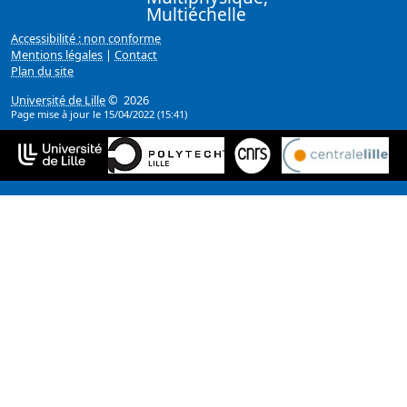
Multiéchelle
Accessibilité : non conforme
Mentions légales
|
Contact
Plan du site
Université de Lille
© 2026
Page mise à jour le 15/04/2022 (15:41)