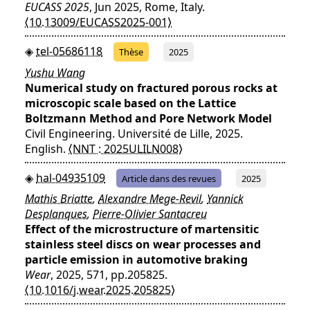
EUCASS 2025
, Jun 2025, Rome, Italy.
⟨10.13009/EUCASS2025-001⟩
tel-05686118
Thèse
2025
Yushu Wang
Numerical study on fractured porous rocks at
microscopic scale based on the Lattice
Boltzmann Method and Pore Network Model
Civil Engineering. Université de Lille, 2025.
English.
⟨NNT : 2025ULILN008⟩
hal-04935109
Article dans des revues
2025
Mathis Briatte
,
Alexandre Mege-Revil
,
Yannick
Desplanques
,
Pierre-Olivier Santacreu
Effect of the microstructure of martensitic
stainless steel discs on wear processes and
particle emission in automotive braking
Wear
, 2025, 571, pp.205825.
⟨10.1016/j.wear.2025.205825⟩