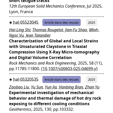
short fatigue cracks
12th European Solid Mechanics Conference
, Jul 2025,
Lyon, France
hal-05523045
Article dans des revues
2025
Hai-Ling Shi
,
Thomas Rougelot
,
Jian-Fu Shao
,
Minh-
Ngoc Vu
,
Jean Talandier
Characterization of Global and Local Strains
with Unsaturated Claystone in Triaxial
Compression Using X-Ray Micro-tomography
and Digital Volume Correlation
Rock Mechanics and Rock Engineering
, 2025, 58 (11),
pp.11785-11800.
⟨10.1007/s00603-025-04699-y⟩
hal-05320535
Article dans des revues
2025
Zaobao Liu
,
Yu Sun
,
Yun Jia
,
Hanbing Bian
,
Zhan Yu
Experimental investigation of mechanical
behavior and thermal damage of hot dry rock
exposing to different cooling conditions
Geothermics
, 2025, 130, pp.103332.