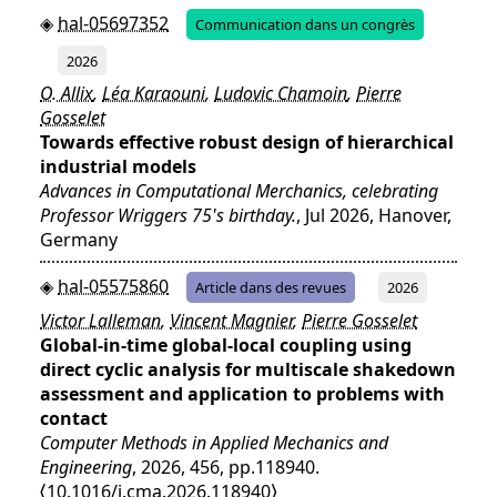
hal-05697352
Communication dans un congrès
2026
O. Allix
,
Léa Karaouni
,
Ludovic Chamoin
,
Pierre
Gosselet
Towards effective robust design of hierarchical
industrial models
Advances in Computational Merchanics, celebrating
Professor Wriggers 75's birthday.
, Jul 2026, Hanover,
Germany
hal-05575860
Article dans des revues
2026
Victor Lalleman
,
Vincent Magnier
,
Pierre Gosselet
Global-in-time global-local coupling using
direct cyclic analysis for multiscale shakedown
assessment and application to problems with
contact
Computer Methods in Applied Mechanics and
Engineering
, 2026, 456, pp.118940.
⟨10.1016/j.cma.2026.118940⟩