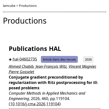
lamcube
>
Productions
Productions
Publications HAL
hal-04602735
Article dans des revues
2026
Ahmed Chabib
,
Jean-François Witz
,
Vincent Magnier
,
Pierre Gosselet
Conjugate gradient preconditioned by
regularization with Ritz postprocessing for ill-
posed problems
Computer Methods in Applied Mechanics and
Engineering
, 2026, 460, pp.119104.
⟨10.1016/j.cma.2026.119104⟩