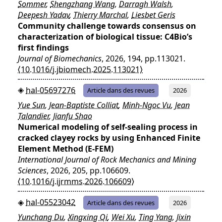
Sommer
,
Shengzhang Wang
,
Darragh Walsh
,
Deepesh Yadav
,
Thierry Marchal
,
Liesbet Geris
Community challenge towards consensus on
characterization of biological tissue: C4Bio’s
first findings
Journal of Biomechanics
, 2026, 194, pp.113021.
⟨10.1016/j.jbiomech.2025.113021⟩
hal-05697276
Article dans des revues
2026
Yue Sun
,
Jean-Baptiste Colliat
,
Minh-Ngoc Vu
,
Jean
Talandier
,
Jianfu Shao
Numerical modeling of self-sealing process in
cracked clayey rocks by using Enhanced Finite
Element Method (E-FEM)
International Journal of Rock Mechanics and Mining
Sciences
, 2026, 205, pp.106609.
⟨10.1016/j.ijrmms.2026.106609⟩
hal-05523042
Article dans des revues
2026
Yunchang Du
,
Xingxing Qi
,
Wei Xu
,
Ting Yang
,
Jixin