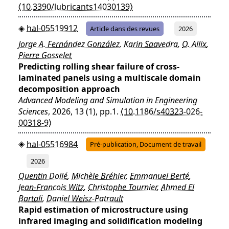
⟨10.3390/lubricants14030139⟩
hal-05519912
Article dans des revues
2026
Jorge A. Fernández González
,
Karin Saavedra
,
O. Allix
,
Pierre Gosselet
Predicting rolling shear failure of cross-
laminated panels using a multiscale domain
decomposition approach
Advanced Modeling and Simulation in Engineering
Sciences
, 2026, 13 (1), pp.1.
⟨10.1186/s40323-026-
00318-9⟩
hal-05516984
Pré-publication, Document de travail
2026
Quentin Dollé
,
Michèle Bréhier
,
Emmanuel Berté
,
Jean-Francois Witz
,
Christophe Tournier
,
Ahmed El
Bartali
,
Daniel Weisz-Patrault
Rapid estimation of microstructure using
infrared imaging and solidification modeling