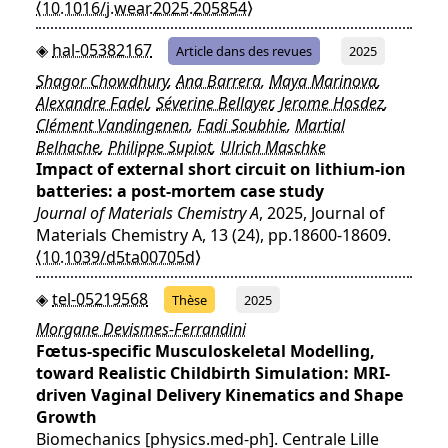
⟨10.1016/j.wear.2025.205854⟩
hal-05382167
Article dans des revues
2025
Shagor Chowdhury
,
Ana Barrera
,
Maya Marinova
,
Alexandre Fadel
,
Séverine Bellayer
,
Jerome Hosdez
,
Clément Vandingenen
,
Fadi Soubhie
,
Martial
Belhache
,
Philippe Supiot
,
Ulrich Maschke
Impact of external short circuit on lithium-ion
batteries: a post-mortem case study
Journal of Materials Chemistry A
, 2025, Journal of
Materials Chemistry A, 13 (24), pp.18600-18609.
⟨10.1039/d5ta00705d⟩
tel-05219568
Thèse
2025
Morgane Devismes-Ferrandini
Fœtus-specific Musculoskeletal Modelling,
toward Realistic Childbirth Simulation: MRI-
driven Vaginal Delivery Kinematics and Shape
Growth
Biomechanics [physics.med-ph]. Centrale Lille