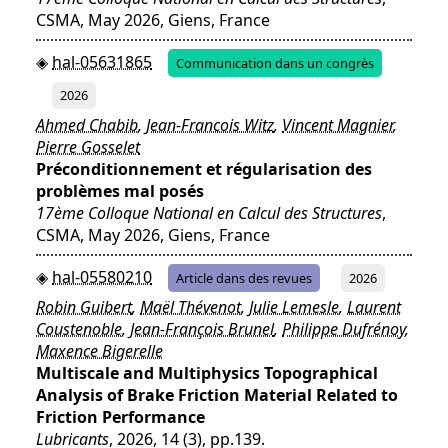
CSMA, May 2026, Giens, France
hal-05631865
Communication dans un congrès
2026
Ahmed Chabib
,
Jean-Francois Witz
,
Vincent Magnier
,
Pierre Gosselet
Préconditionnement et régularisation des
problèmes mal posés
17ème Colloque National en Calcul des Structures
,
CSMA, May 2026, Giens, France
hal-05580210
Article dans des revues
2026
Robin Guibert
,
Maël Thévenot
,
Julie Lemesle
,
Laurent
Coustenoble
,
Jean-François Brunel
,
Philippe Dufrénoy
,
Maxence Bigerelle
Multiscale and Multiphysics Topographical
Analysis of Brake Friction Material Related to
Friction Performance
Lubricants
, 2026, 14 (3), pp.139.