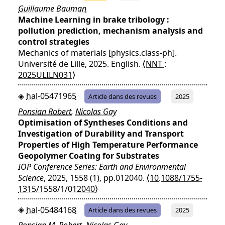
Guillaume Bauman
Machine Learning in brake tribology :
pollution prediction, mechanism analysis and
control strategies
Mechanics of materials [physics.class-ph].
Université de Lille, 2025. English.
⟨NNT :
2025ULILN031⟩
hal-05471965
Article dans des revues
2025
Ponsian Robert
,
Nicolas Gay
Optimisation of Syntheses Conditions and
Investigation of Durability and Transport
Properties of High Temperature Performance
Geopolymer Coating for Substrates
IOP Conference Series: Earth and Environmental
Science
, 2025, 1558 (1), pp.012040.
⟨10.1088/1755-
1315/1558/1/012040⟩
hal-05484168
Article dans des revues
2025
Ponsian M. Robert
,
Nicolas Gay