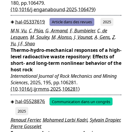
180, pp.106479.
⟨10.1016/j.enganabound.2025.106479⟩
hal-05337619
Article dans des revues
2025
M.N. Vu
,
C. Plúa
,
G. Armand
,
F. Bumbieler
,
C. de
Lesquen
,
M. Souley
,
M. Alonso
,
J. Vaunat
,
A. Gens
,
Z.
Yu
,
J.F. Shao
Thermo-hydro-mechanical responses of a high-
level radioactive waste repository: Effects of
short- and long-term nonlinear behavior of the
host rock
International Journal of Rock Mechanics and Mining
Sciences
, 2025, 195, pp.106281.
⟨10.1016/j.ijrmms.2025.106281⟩
hal-05528876
Communication dans un congrès
2025
Renaud Ferrier
,
Mohamed Larbi Kadri
,
Sylvain Drapier
,
Pierre Gosselet