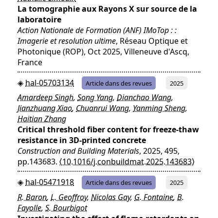
La tomographie aux Rayons X sur source de la
laboratoire
Action Nationale de Formation (ANF) IMoTop : :
Imagerie et resolution ultime
, Réseau Optique et
Photonique (ROP), Oct 2025, Villeneuve d'Ascq,
France
hal-05703134
Article dans des revues
2025
Amardeep Singh
,
Song Yang
,
Dianchao Wang
,
Jianzhuang Xiao
,
Chuanrui Wang
,
Yanming Sheng
,
Haitian Zhang
Critical threshold fiber content for freeze-thaw
resistance in 3D-printed concrete
Construction and Building Materials
, 2025, 495,
pp.143683.
⟨10.1016/j.conbuildmat.2025.143683⟩
hal-05471918
Article dans des revues
2025
R. Baron
,
L. Geoffroy
,
Nicolas Gay
,
G. Fontaine
,
B.
Fayolle
,
S. Bourbigot