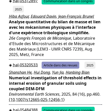
hal-05312897
Communication dans un congrès
2025
Hiba Asfour
,
Edouard Davin
,
Jean-François Brunel
Analyse quantitative du bilan de masse et lien
avec les mécanismes physiques à l'interface
d'une expérience tribologique simplifiée.
26e Congrès Français de Mécanique
, Laboratoire
d'Etude des Microstructures et de Mécanique
des Matériaux (LEM3 - UMR CNRS 7239), Aug
2025, Metz, France
hal-05320533
Article dans des revues
2025
Shanshan He
,
Hui Dong
,
Yun Jia
,
Hanbing Bian
Numerical investigation of threshold effects in
internal erosion of granular soils using
coupled DEM-DFM
Environmental Earth Sciences
, 2025, 84 (16), pp.460.
⟨10.1007/s12665-025-12456-1⟩
hal-05484388
Communication dans un congrès