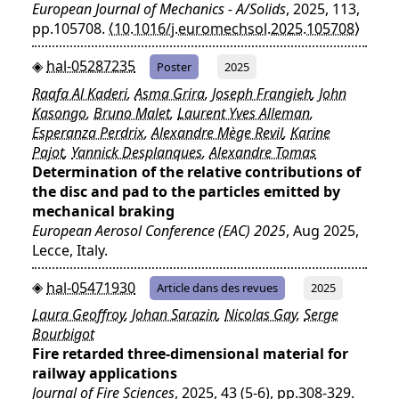
European Journal of Mechanics - A/Solids
, 2025, 113,
pp.105708.
⟨10.1016/j.euromechsol.2025.105708⟩
hal-05287235
Poster
2025
Raafa Al Kaderi
,
Asma Grira
,
Joseph Frangieh
,
John
Kasongo
,
Bruno Malet
,
Laurent Yves Alleman
,
Esperanza Perdrix
,
Alexandre Mège Revil
,
Karine
Pajot
,
Yannick Desplanques
,
Alexandre Tomas
Determination of the relative contributions of
the disc and pad to the particles emitted by
mechanical braking
European Aerosol Conference (EAC) 2025
, Aug 2025,
Lecce, Italy.
hal-05471930
Article dans des revues
2025
Laura Geoffroy
,
Johan Sarazin
,
Nicolas Gay
,
Serge
Bourbigot
Fire retarded three-dimensional material for
railway applications
Journal of Fire Sciences
, 2025, 43 (5-6), pp.308-329.