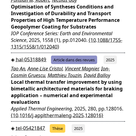
Optimisation of Syntheses Conditions and
Investigation of Durability and Transport
Properties of High Temperature Performance
Geopolymer Coating for Substrates
IOP Conference Series: Earth and Environmental
Science
, 2025, 1558 (1), pp.012040.
⟨10.1088/1755-
1315/1558/1/012040⟩
hal-05318849
Article dans des revues
2025
Tao An
,
Anne-Lise Cristol
,
Vincent Magnier
,
Ion-
Cosmin Gruescu
,
Matthieu Touzin
,
David Balloy
Local thermal transfer improvement by using
bimetallic architectured materials for braking
application – numerical and experimental
evaluations
Applied Thermal Engineering
, 2025, 280, pp.128016.
⟨10.1016/j.applthermaleng.2025.128016⟩
tel-05421847
Thèse
2025