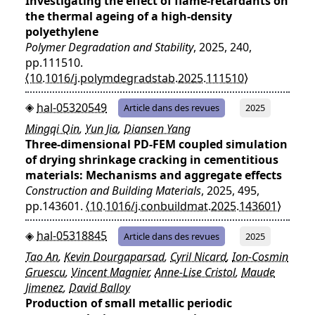
Investigating the effect of flame-retardants on
the thermal ageing of a high-density
polyethylene
Polymer Degradation and Stability
, 2025, 240,
pp.111510.
⟨10.1016/j.polymdegradstab.2025.111510⟩
hal-05320549
Article dans des revues
2025
Mingqi Qin
,
Yun Jia
,
Diansen Yang
Three-dimensional PD-FEM coupled simulation
of drying shrinkage cracking in cementitious
materials: Mechanisms and aggregate effects
Construction and Building Materials
, 2025, 495,
pp.143601.
⟨10.1016/j.conbuildmat.2025.143601⟩
hal-05318845
Article dans des revues
2025
Tao An
,
Kevin Dourgaparsad
,
Cyril Nicard
,
Ion-Cosmin
Gruescu
,
Vincent Magnier
,
Anne-Lise Cristol
,
Maude
Jimenez
,
David Balloy
Production of small metallic periodic