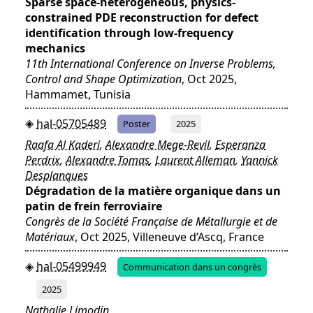
Sparse space-heterogeneous, physics-
constrained PDE reconstruction for defect
identification through low-frequency
mechanics
11th International Conference on Inverse Problems,
Control and Shape Optimization
, Oct 2025,
Hammamet, Tunisia
hal-05705489
Poster
2025
Raafa Al Kaderi
,
Alexandre Mege-Revil
,
Esperanza
Perdrix
,
Alexandre Tomas
,
Laurent Alleman
,
Yannick
Desplanques
Dégradation de la matière organique dans un
patin de frein ferroviaire
Congrès de la Société Française de Métallurgie et de
Matériaux
, Oct 2025, Villeneuve d’Ascq, France
hal-05499949
Communication dans un congrès
2025
Nathalie Limodin