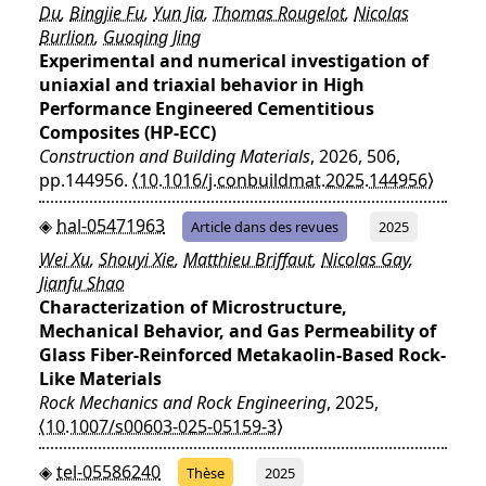
Du
,
Bingjie Fu
,
Yun Jia
,
Thomas Rougelot
,
Nicolas
Burlion
,
Guoqing Jing
Experimental and numerical investigation of
uniaxial and triaxial behavior in High
Performance Engineered Cementitious
Composites (HP-ECC)
Construction and Building Materials
, 2026, 506,
pp.144956.
⟨10.1016/j.conbuildmat.2025.144956⟩
hal-05471963
Article dans des revues
2025
Wei Xu
,
Shouyi Xie
,
Matthieu Briffaut
,
Nicolas Gay
,
Jianfu Shao
Characterization of Microstructure,
Mechanical Behavior, and Gas Permeability of
Glass Fiber-Reinforced Metakaolin-Based Rock-
Like Materials
Rock Mechanics and Rock Engineering
, 2025,
⟨10.1007/s00603-025-05159-3⟩
tel-05586240
Thèse
2025