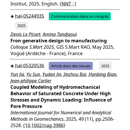
Institut, 2025. English.
⟨NNT : ⟩
hal-05244935
Communication dans un congrès
2025
Denis Le Picart
,
Amina Tandjaoui
Fron generative design to manufacturing
Colloque S.Mart 2025
, GIS S.Mart RAO, May 2025,
Vogüé (Ardèche - France), France
hal-05320536
Article dans des revues
2025
Yun Jia
,
Yu Sun
,
Yudan Jin
,
Jinzhou Bai
,
Hanbing Bian
,
Jean‐philippe Carlier
Coupled Modeling of Hydromechanical
Behavior of Saturated Concrete Under High
Stresses and Dynamic Loading: Influence of
Pore Pressure
International Journal for Numerical and Analytical
Methods in Geomechanics
, 2025, 49 (11), pp.2506-
2528.
⟨10.1002/nag.3986⟩