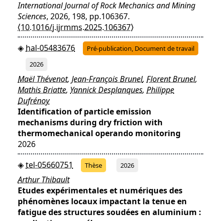
International Journal of Rock Mechanics and Mining
Sciences
, 2026, 198, pp.106367.
⟨10.1016/j.ijrmms.2025.106367⟩
hal-05483676
Pré-publication, Document de travail
2026
Maël Thévenot
,
Jean-François Brunel
,
Florent Brunel
,
Mathis Briatte
,
Yannick Desplanques
,
Philippe
Dufrénoy
Identification of particle emission
mechanisms during dry friction with
thermomechanical operando monitoring
2026
tel-05660751
Thèse
2026
Arthur Thibault
Etudes expérimentales et numériques des
phénomènes locaux impactant la tenue en
fatigue des structures soudées en aluminium :