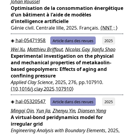
Johan Roussel
Optimisation de la consommation énergétique
d'un bâtiment à l'aide de modèles
d'intelligence artificielle
Génie civil. Centrale lille, 2025. Français.
⟨NNT : ⟩
hal-05471958
Article dans des revues
2025
Wei Xu
,
Matthieu Briffaut
,
Nicolas Gay
,
Jianfu Shao
Experimental investigation on the physical
and mechanical properties of metakaolin-
based geopolymers: Effects of aging and
confining pressure
Applied Clay Science
, 2025, 276, pp.107910.
⟨10.1016/j.clay.2025.107910⟩
hal-05320547
Article dans des revues
2025
Mingqi Qin
,
Yun Jia
,
Zhenyu Yin
,
Diansen Yang
A virtual-bond peridynamics model for
irregular grid
Engineering Analysis with Boundary Elements
, 2025,