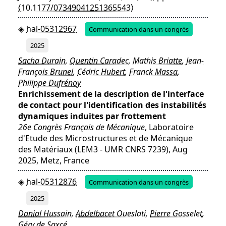
⟨10.1177/07349041251365543⟩
hal-05312967
Communication dans un congrès
2025
Sacha Durain
,
Quentin Caradec
,
Mathis Briatte
,
Jean-
François Brunel
,
Cédric Hubert
,
Franck Massa
,
Philippe Dufrénoy
Enrichissement de la description de l'interface
de contact pour l'identification des instabilités
dynamiques induites par frottement
26e Congrès Français de Mécanique
, Laboratoire
d'Etude des Microstructures et de Mécanique
des Matériaux (LEM3 - UMR CNRS 7239), Aug
2025, Metz, France
hal-05312876
Communication dans un congrès
2025
Danial Hussain
,
Abdelbacet Oueslati
,
Pierre Gosselet
,
Géry de Saxcé