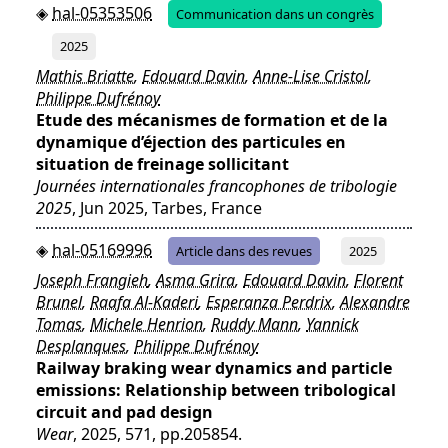
hal-05353506
Communication dans un congrès
2025
Mathis Briatte
,
Edouard Davin
,
Anne-Lise Cristol
,
Philippe Dufrénoy
Etude des mécanismes de formation et de la
dynamique d’éjection des particules en
situation de freinage sollicitant
Journées internationales francophones de tribologie
2025
, Jun 2025, Tarbes, France
hal-05169996
Article dans des revues
2025
Joseph Frangieh
,
Asma Grira
,
Edouard Davin
,
Florent
Brunel
,
Raafa Al-Kaderi
,
Esperanza Perdrix
,
Alexandre
Tomas
,
Michele Henrion
,
Ruddy Mann
,
Yannick
Desplanques
,
Philippe Dufrénoy
Railway braking wear dynamics and particle
emissions: Relationship between tribological
circuit and pad design
Wear
, 2025, 571, pp.205854.