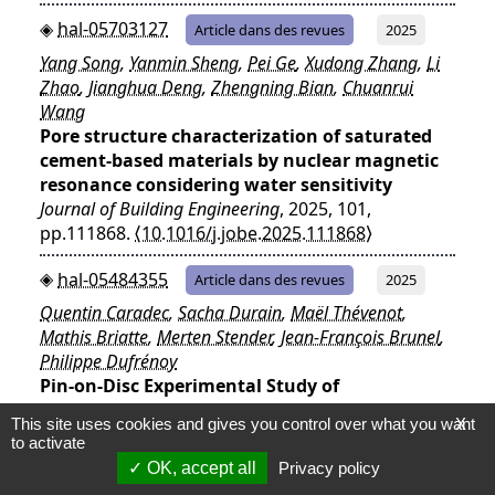
hal-05703127
Article dans des revues
2025
Yang Song
,
Yanmin Sheng
,
Pei Ge
,
Xudong Zhang
,
Li
Zhao
,
Jianghua Deng
,
Zhengning Bian
,
Chuanrui
Wang
Pore structure characterization of saturated
cement-based materials by nuclear magnetic
resonance considering water sensitivity
Journal of Building Engineering
, 2025, 101,
pp.111868.
⟨10.1016/j.jobe.2025.111868⟩
hal-05484355
Article dans des revues
2025
Quentin Caradec
,
Sacha Durain
,
Maël Thévenot
,
Mathis Briatte
,
Merten Stender
,
Jean-François Brunel
,
Philippe Dufrénoy
Pin-on-Disc Experimental Study of
Thermomechanical Processes Related to
This site uses cookies and gives you control over what you want
X
Squeal Occurrence
to activate
Lubricants
, 2025, 13 (4), pp.186.
OK, accept all
Privacy policy
⟨10.3390/lubricants13040186⟩