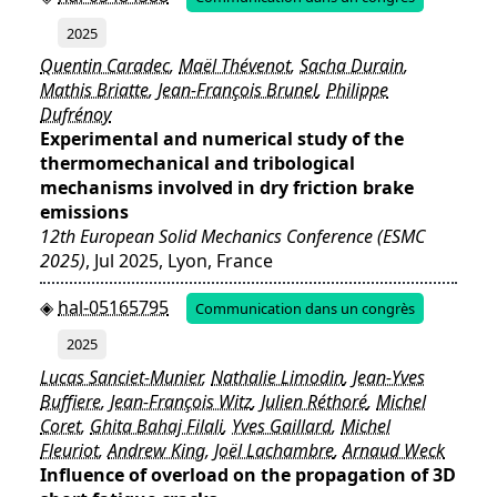
2025
Quentin Caradec
,
Maël Thévenot
,
Sacha Durain
,
Mathis Briatte
,
Jean-François Brunel
,
Philippe
Dufrénoy
Experimental and numerical study of the
thermomechanical and tribological
mechanisms involved in dry friction brake
emissions
12th European Solid Mechanics Conference (ESMC
2025)
, Jul 2025, Lyon, France
hal-05165795
Communication dans un congrès
2025
Lucas Sanciet-Munier
,
Nathalie Limodin
,
Jean-Yves
Buffiere
,
Jean-François Witz
,
Julien Réthoré
,
Michel
Coret
,
Ghita Bahaj Filali
,
Yves Gaillard
,
Michel
Fleuriot
,
Andrew King
,
Joël Lachambre
,
Arnaud Weck
Influence of overload on the propagation of 3D