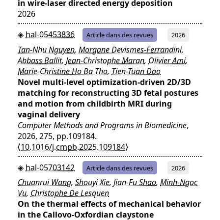
in wire-laser directed energy deposition
2026
hal-05453836
Article dans des revues
2026
Tan-Nhu Nguyen
,
Morgane Devismes-Ferrandini
,
Abbass Ballit
,
Jean-Christophe Maran
,
Olivier Ami
,
Marie-Christine Ho Ba Tho
,
Tien-Tuan Dao
Novel multi-level optimization-driven 2D/3D
matching for reconstructing 3D fetal postures
and motion from childbirth MRI during
vaginal delivery
Computer Methods and Programs in Biomedicine
,
2026, 275, pp.109184.
⟨10.1016/j.cmpb.2025.109184⟩
hal-05703142
Article dans des revues
2026
Chuanrui Wang
,
Shouyi Xie
,
Jian-Fu Shao
,
Minh-Ngoc
Vu
,
Christophe De Lesquen
On the thermal effects of mechanical behavior
in the Callovo-Oxfordian claystone