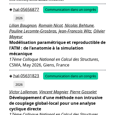
hal-05656877
Communication dans un congrès
2026
Lilian Baugnon
,
Romain Nicot
,
Nicolas Behtune
,
Pauline Lecomte-Grosbras
,
Jean-Francois Witz
,
Olivier
Mayeur
Modélisation paramétrique et reproductible de
l'ATM : de l'anatomie à la simulation
mécanique
17ème Colloque National en Calcul des Structures
,
CSMA, May 2026, Giens, France
hal-05631823
Communication dans un congrès
2026
Victor Lalleman
,
Vincent Magnier
,
Pierre Gosselet
Développement d'une méthode non intrusive
de couplage global-local pour une analyse
cyclique directe
17ème Colloque National en Calcul des Structures
,