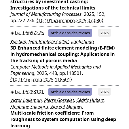
structures by investment casting:
Investigations of the technical limits
Journal of Manufacturing Processes
, 2025, 152,
pp.222-236.
⟨10.1016/j.jmapro.2025.07.086⟩
hal-05697275
Article dans des revues
2025
Yue Sun
,
Jean-Baptiste Colliat
,
Jianfu Shao
3D Enhanced finite element modeling (E-FEM)
in hydromechanical coupling: Applications in
the fracking of porous media
Computer Methods in Applied Mechanics and
Engineering
, 2025, 448, pp.118501.
⟨10.1016/j.cma.2025.118501⟩
hal-05288101
Article dans des revues
2025
Victor Lalleman
,
Pierre Gosselet
,
Cédric Hubert
,
Stéphane Salengro
,
Vincent Magnier
Multi-scale friction coefficient: From
roughness to system computation using deep
learning