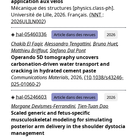
application aux vélos
Mécanique des structures [physics.class-ph].
Université de Lille, 2026. Français.
⟨NNT :
2026ULILN002⟩
hal-05460336
Article dans des revues
2026
Chakib El Faqir
,
Alessandro Tengattini
,
Bruno Huet
,
Matthieu Briffaut
,
Stefano Dal Pont
Operando 5D tomography uncovers
carbonation-driven water transport and
cracking in hydrated cement paste
Communications Materials
, 2026,
⟨10.1038/s43246-
025-01060-2⟩
hal-05246603
Article dans des revues
2026
Morgane Devismes-Ferrandini
,
Tien-Tuan Dao
Scaled generic and fetus-specific
musculoskeletal modeling for simulating
posterior arm delivery in the shoulder dystocia
management