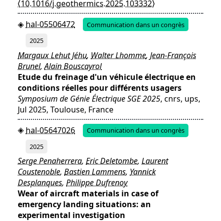
⟨10.1016/j.geothermics.2025.103332⟩
hal-05506472
Communication dans un congrès
2025
Margaux Lehut Jéhu
,
Walter Lhomme
,
Jean-François
Brunel
,
Alain Bouscayrol
Etude du freinage d'un véhicule électrique en
conditions réelles pour différents usagers
Symposium de Génie Électrique SGE 2025
, cnrs, ups,
Jul 2025, Toulouse, France
hal-05647026
Communication dans un congrès
2025
Serge Penaherrera
,
Eric Deletombe
,
Laurent
Coustenoble
,
Bastien Lammens
,
Yannick
Desplanques
,
Philippe Dufrenoy
Wear of aircraft materials in case of
emergency landing situations: an
experimental investigation