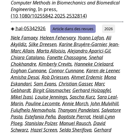
Computer Methods in Biomechanics and Biomedical
Engineering
, In press,
⟨10.1080/10255842.2025.2532814⟩
hal-05342926
Article dans des revues
2026
Nele Famaey
,
Heleen Fehervary
,
Yoann Lafon
,
Ali
Akyildiz
,
Silke Dreesen
,
Karine Bruyère-Garnier
,
Jean-
Marc Allain
,
Marta Alloisio
,
Alejandro Aparici-Gil
,
Chiara Catalano
,
Fanette Chassagne
,
Snehal
Chokhandre
,
Kimberly Crevits
,
Hanneke Crielaard
,
Eoghan Cunnane
,
Connor Cunnane
,
Karen de Leener
,
Amisha Desai
,
Rob Driessen
,
Ahmet Erdemir
,
Mona
Eskandari
,
Sam Evans
,
Christian Gasser
,
Marc
Gebhardt
,
Birgit Glasmacher
,
Gerhard Holzapfel
,
Mikel Isasi
,
Louise Jennings
,
Sascha Kurz
,
Sara Leal-
Marin
,
Pauline Lecomte
,
Annie Morch
,
John Mulvihill
,
Fulufhelo Nemavhola
,
Thanyani Pandelani
,
Salvatore
Pasta
,
Estefania Peña
,
Baptiste Pierrat
,
Heidi-Lynn
Ploeg
,
Stanislav Polzer
,
Manuel Rausch
,
David
Schwarz
,
Hazel Screen
,
Selda Sherifova
,
Gerhard